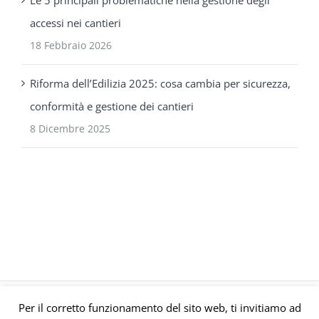
Le 5 principali problematiche nella gestione degli
accessi nei cantieri
18 Febbraio 2026
Riforma dell’Edilizia 2025: cosa cambia per sicurezza,
conformità e gestione dei cantieri
8 Dicembre 2025
Per il corretto funzionamento del sito web, ti invitiamo ad
© Gruppo Polaris P.IVA C.F. Iscriz. CCIAA 08671820010 |
Privacy e