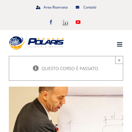
Salta
Area Riservata
Contatti
al
Facebook
LinkedIn
YouTube
contenuto
×
QUESTO CORSO È PASSATO.