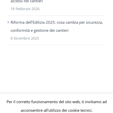
accessi nei cantieri
18 Febbraio 2026
Riforma dell’Edilizia 2025: cosa cambia per sicurezza,
conformità e gestione dei cantieri
8 Dicembre 2025
Per il corretto funzionamento del sito web, ti invitiamo ad
© Gruppo Polaris P.IVA C.F. Iscriz. CCIAA 08671820010 |
Privacy e
acconsentire all'utilizzo dei cookie tecnici.
Cookie Policy
| Powered by
meltingmedia.it