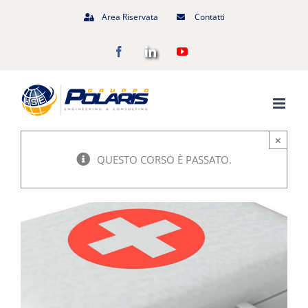
Salta
Area Riservata
Contatti
al
Facebook
LinkedIn
YouTube
contenuto
×
QUESTO CORSO È PASSATO.