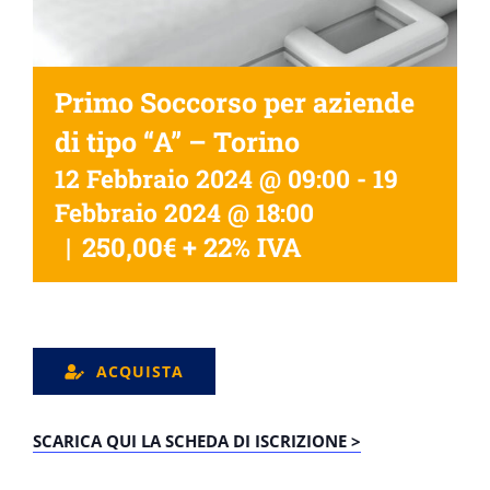
Primo Soccorso per aziende
di tipo “A” – Torino
12 Febbraio 2024 @ 09:00
-
19
Febbraio 2024 @ 18:00
|
250,00€ + 22% IVA
ACQUISTA
SCARICA QUI LA SCHEDA DI ISCRIZIONE >