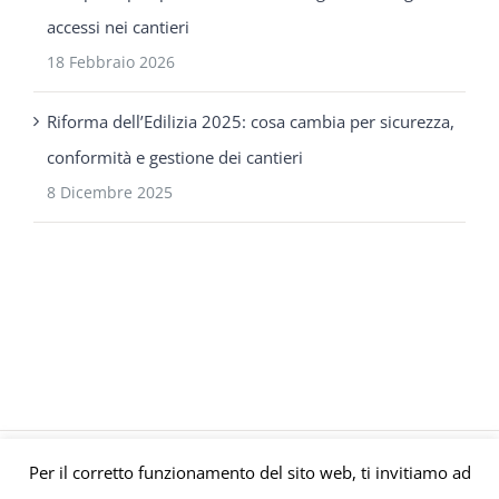
accessi nei cantieri
18 Febbraio 2026
Riforma dell’Edilizia 2025: cosa cambia per sicurezza,
conformità e gestione dei cantieri
8 Dicembre 2025
Per il corretto funzionamento del sito web, ti invitiamo ad
© Gruppo Polaris P.IVA C.F. Iscriz. CCIAA 08671820010 |
Privacy e