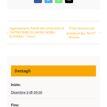
Facebook
Twitter
WhatsApp
Email
Aggiornamento Addetti alla conduzione di
Primo Soccorso per
PIATTAFORME DI LAVORO MOBILI
aziende di tipo “B”e”C”
ELEVABILI – Torino
– Pinerolo
Dettagli
Inizio:
Dicembre 9 @ 09:00
Fine: