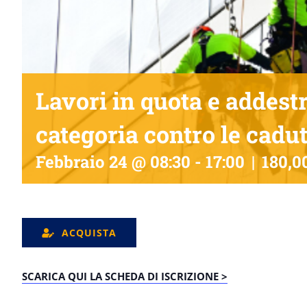
Lavori in quota e addest
categoria contro le cadut
Febbraio 24 @ 08:30
-
17:00
|
180,0
ACQUISTA
SCARICA QUI LA SCHEDA DI ISCRIZIONE >