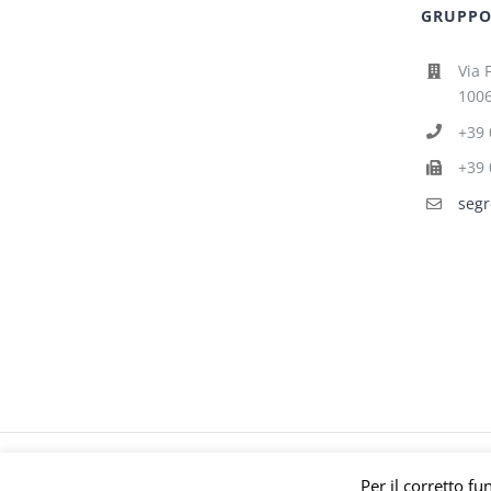
GRUPPO 
Via 
1006
+39 
+39 
segr
© Gruppo Polari
Per il corretto fu