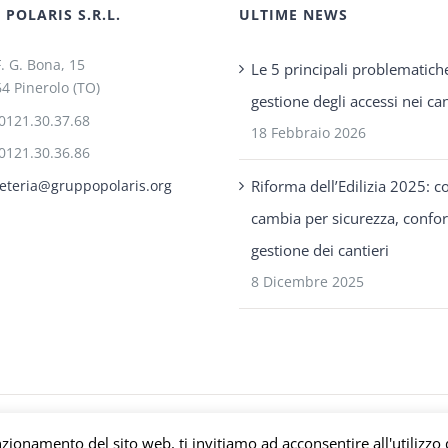
POLARIS S.R.L.
ULTIME NEWS
F. G. Bona, 15
Le 5 principali problematich
4 Pinerolo (TO)
gestione degli accessi nei can
0121.30.37.68
18 Febbraio 2026
0121.30.36.86
Riforma dell’Edilizia 2025: c
eteria@gruppopolaris.org
cambia per sicurezza, confo
gestione dei cantieri
8 Dicembre 2025
s P.IVA C.F. Iscriz. CCIAA 08671820010 |
Privacy e Cookie Policy
| Powered b
nzionamento del sito web, ti invitiamo ad acconsentire all'utilizzo 