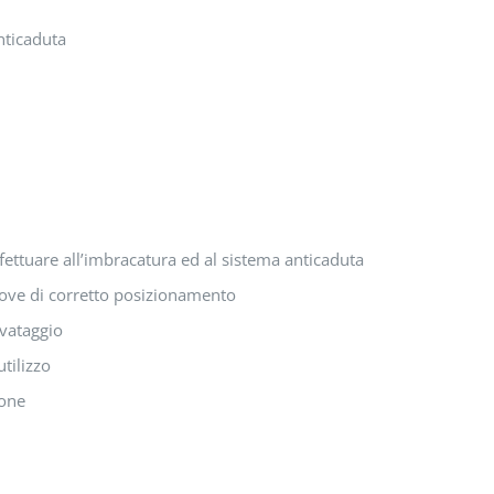
nticaduta
fettuare all’imbracatura ed al sistema anticaduta
prove di corretto posizionamento
lvataggio
utilizzo
ione