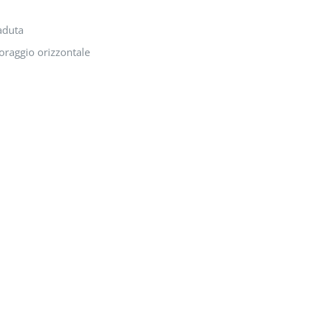
caduta
coraggio orizzontale