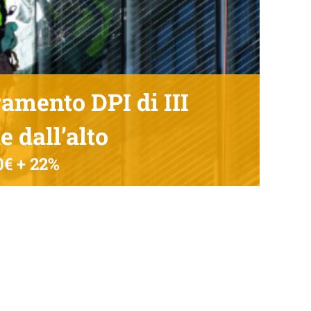
ramento DPI di III
e dall’alto
0€ + 22%