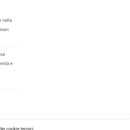
e nella
tieri
osa
rmità e
y
meltingmedia.it
dei cookie tecnici.