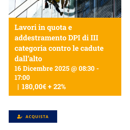
Lavori in quota e
addestramento DPI di III
categoria contro le cadute
dall’alto
16 Dicembre 2025 @ 08:30
-
17:00
|
180,00€ + 22%
ACQUISTA