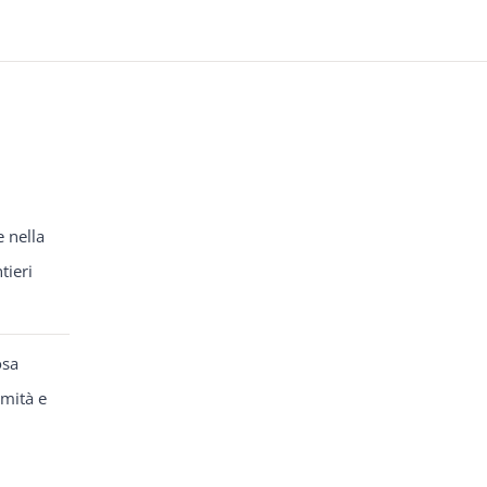
e nella
tieri
osa
rmità e