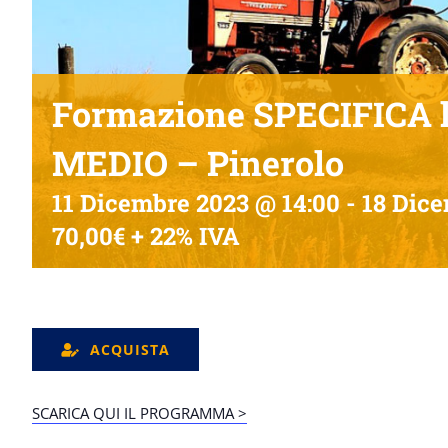
Formazione SPECIFICA l
MEDIO – Pinerolo
11 Dicembre 2023 @ 14:00
-
18 Dice
70,00€ + 22% IVA
ACQUISTA
SCARICA QUI IL PROGRAMMA >