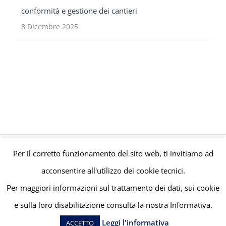
conformità e gestione dei cantieri
8 Dicembre 2025
Per il corretto funzionamento del sito web, ti invitiamo ad
© Gruppo Polaris P.IVA C.F. Iscriz. CCIAA 08671820010 |
Privacy e
acconsentire all'utilizzo dei cookie tecnici.
Cookie Policy
| Powered by
meltingmedia.it
Per maggiori informazioni sul trattamento dei dati, sui cookie
e sulla loro disabilitazione consulta la nostra Informativa.
Facebook
LinkedIn
YouTube
Leggi l'informativa
ACCETTO