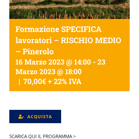
Formazione SPECIFICA
lavoratori – RISCHIO MEDIO
– Pinerolo
16 Marzo 2023 @ 14:00
-
23
Marzo 2023 @ 18:00
|
70,00€ + 22% IVA
ACQUISTA
SCARICA QUI IL PROGRAMMA >