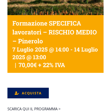
Formazione SPECIFICA
lavoratori – RISCHIO MEDIO
– Pinerolo
7 Luglio 2025 @ 14:00
-
14 Luglio
2025 @ 13:00
|
70,00€ + 22% IVA
ACQUISTA
SCARICA QUI IL PROGRAMMA >