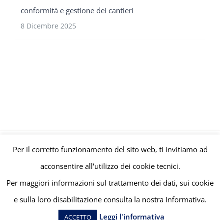
conformità e gestione dei cantieri
8 Dicembre 2025
Per il corretto funzionamento del sito web, ti invitiamo ad
© Gruppo Polaris P.IVA C.F. Iscriz. CCIAA 08671820010 |
Privacy e
acconsentire all'utilizzo dei cookie tecnici.
Cookie Policy
| Powered by
meltingmedia.it
Per maggiori informazioni sul trattamento dei dati, sui cookie
e sulla loro disabilitazione consulta la nostra Informativa.
Facebook
LinkedIn
YouTube
Leggi l'informativa
ACCETTO