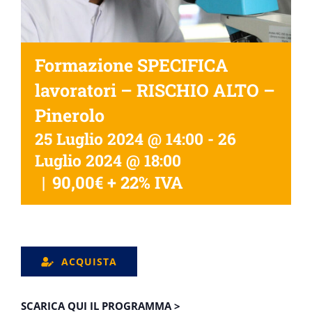
Formazione SPECIFICA
lavoratori – RISCHIO ALTO –
Pinerolo
25 Luglio 2024 @ 14:00
-
26
Luglio 2024 @ 18:00
|
90,00€ + 22% IVA
ACQUISTA
SCARICA QUI IL PROGRAMMA >