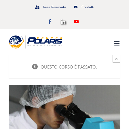
Salta
Area Riservata
Contatti
al
Facebook
LinkedIn
YouTube
contenuto
×
QUESTO CORSO È PASSATO.