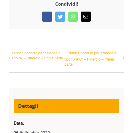
Condividi!
Facebook
Twitter
WhatsApp
Email
Primo Soccorso per aziende di
Primo Soccorso per aziende di
tipo “A” – Pinerolo – Prima parte
tipo “B”e”C” – Pinerolo – Prima
parte
Dettagli
Data:
26 Settembre 2022