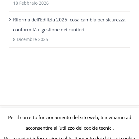
18 Febbraio 2026
Riforma dell’Edilizia 2025: cosa cambia per sicurezza,
conformità e gestione dei cantieri
8 Dicembre 2025
Per il corretto funzionamento del sito web, ti invitiamo ad
© Gruppo Polaris P.IVA C.F. Iscriz. CCIAA 08671820010 |
Privacy e
acconsentire all'utilizzo dei cookie tecnici.
Cookie Policy
| Powered by
meltingmedia.it
Per maggiori informazioni sul trattamento dei dati, sui cookie