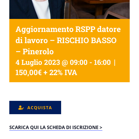
Aggiornamento RSPP datore
di lavoro – RISCHIO BASSO
– Pinerolo
|
4 Luglio 2023 @ 09:00
-
16:00
150,00€ + 22% IVA
ACQUISTA
SCARICA QUI LA SCHEDA DI ISCRIZIONE >