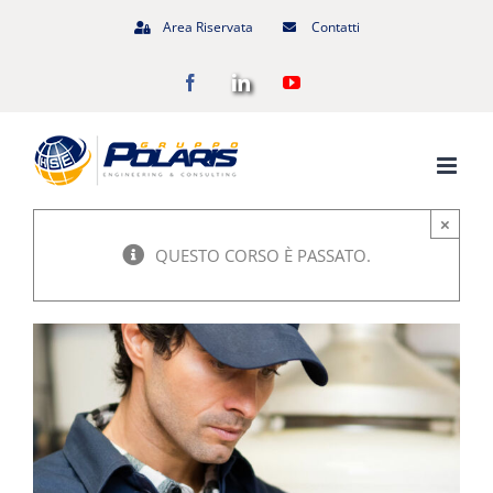
Salta
Area Riservata
Contatti
al
Facebook
LinkedIn
YouTube
contenuto
×
QUESTO CORSO È PASSATO.