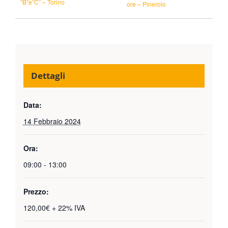
“B”e”C” – Torino
ore – Pinerolo
Dettagli
Data:
14 Febbraio 2024
Ora:
09:00 - 13:00
Prezzo:
120,00€ + 22% IVA