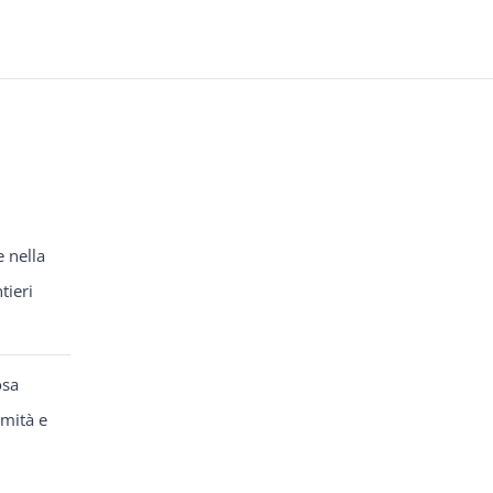
e nella
tieri
osa
rmità e