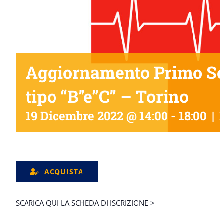
Aggiornamento Primo So
tipo “B”e”C” – Torino
19 Dicembre 2022 @ 14:00
-
18:00
|
ACQUISTA
SCARICA QUI LA SCHEDA DI ISCRIZIONE >