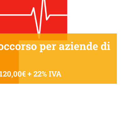
ccorso per aziende di
120,00€ + 22% IVA