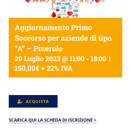
Aggiornamento Primo
Soccorso per aziende di tipo
“A” – Pinerolo
|
20 Luglio 2023 @ 11:00
-
18:00
150,00€ + 22% IVA
ACQUISTA
SCARICA QUI LA SCHEDA DI ISCRIZIONE >