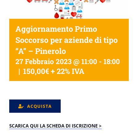
Aggiornamento Primo
Soccorso per aziende di tipo
“A” – Pinerolo
27 Febbraio 2023 @ 11:00
-
18:00
|
150,00€ + 22% IVA
ACQUISTA
SCARICA QUI LA SCHEDA DI ISCRIZIONE >