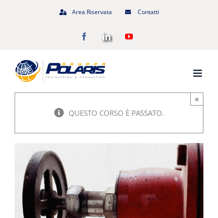
Salta
Area Riservata
Contatti
al
Facebook
LinkedIn
YouTube
contenuto
×
QUESTO CORSO È PASSATO.