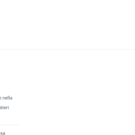
e nella
tieri
osa