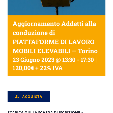
Aggiornamento Addetti alla
conduzione di
PIATTAFORME DI LAVORO
MOBILI ELEVABILI – Torino
|
23 Giugno 2023 @ 13:30
-
17:30
120,00€ + 22% IVA
ACQUISTA
SCARICA QUI LA SCHEDA DI ISCRIZIONE >