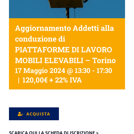
Aggiornamento Addetti alla
conduzione di
PIATTAFORME DI LAVORO
MOBILI ELEVABILI – Torino
17 Maggio 2024 @ 13:30
-
17:30
|
120,00€ + 22% IVA
ACQUISTA
SCARICA QUI LA SCHEDA DI ISCRIZIONE >