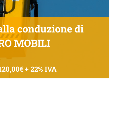
lla conduzione di
RO MOBILI
120,00€ + 22% IVA