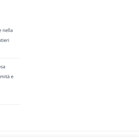
e nella
tieri
osa
rmità e