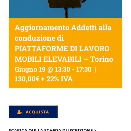
Aggiornamento Addetti alla
conduzione di
PIATTAFORME DI LAVORO
MOBILI ELEVABILI – Torino
|
Giugno 19 @ 13:30
-
17:30
130,00€ + 22% IVA
ACQUISTA
SCARICA QUI LA SCHEDA DI ISCRIZIONE >