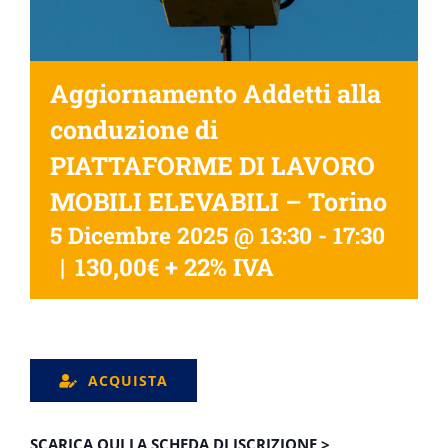
Aggiornamento Addetti alla
conduzione di
PIATTAFORME DI LAVORO
MOBILI ELEVABILI – Torino
5 Dicembre 2025 @ 13:30
-
17:30
|
130,00€ + 22% IVA
ACQUISTA
SCARICA QUI LA SCHEDA DI ISCRIZIONE >