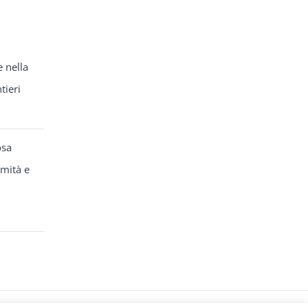
e nella
tieri
osa
rmità e