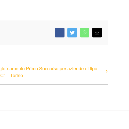
Facebook
Twitter
WhatsApp
Email
iornamento Primo Soccorso per aziende di tipo
”C” – Torino