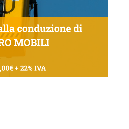
lla conduzione di
RO MOBILI
,00€ + 22% IVA