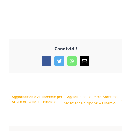
Condividi!
Facebook
Twitter
WhatsApp
Email
Aggiornamento Antincendio per
Aggiornamento Primo Soccorso
Attività di livello 1 – Pinerolo
per aziende di tipo “A” – Pinerolo