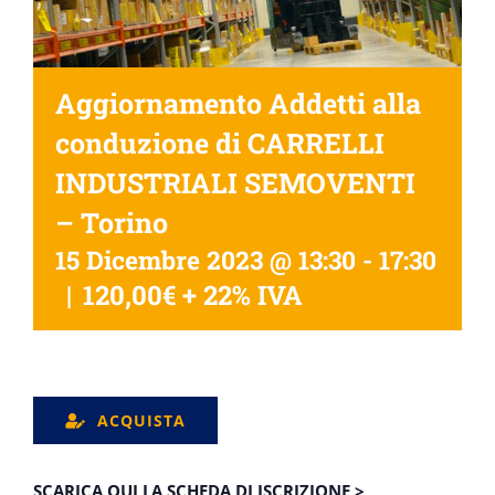
Aggiornamento Addetti alla
conduzione di CARRELLI
INDUSTRIALI SEMOVENTI
– Torino
15 Dicembre 2023 @ 13:30
-
17:30
|
120,00€ + 22% IVA
ACQUISTA
SCARICA QUI LA SCHEDA DI ISCRIZIONE >