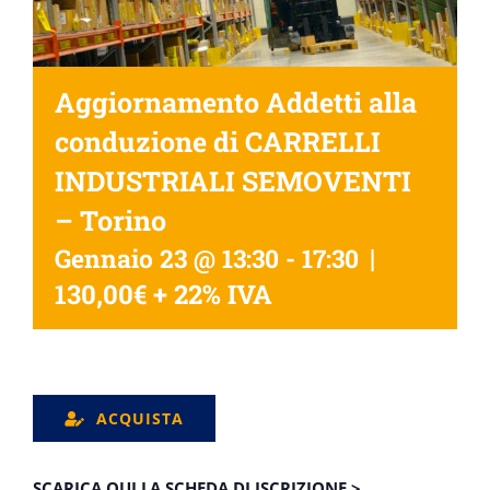
Aggiornamento Addetti alla
conduzione di CARRELLI
INDUSTRIALI SEMOVENTI
– Torino
|
Gennaio 23 @ 13:30
-
17:30
130,00€ + 22% IVA
ACQUISTA
SCARICA QUI LA SCHEDA DI ISCRIZIONE >