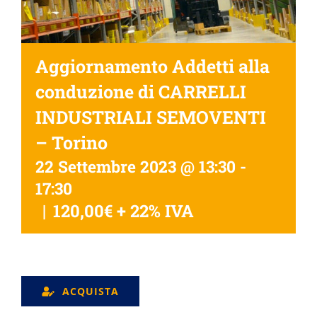
Aggiornamento Addetti alla
conduzione di CARRELLI
INDUSTRIALI SEMOVENTI
– Torino
22 Settembre 2023 @ 13:30
-
17:30
|
120,00€ + 22% IVA
ACQUISTA