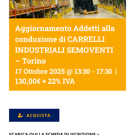
Aggiornamento Addetti alla
conduzione di CARRELLI
INDUSTRIALI SEMOVENTI
– Torino
|
17 Ottobre 2025 @ 13:30
-
17:30
130,00€ + 22% IVA
ACQUISTA
SCARICA QUI LA SCHEDA DI ISCRIZIONE >