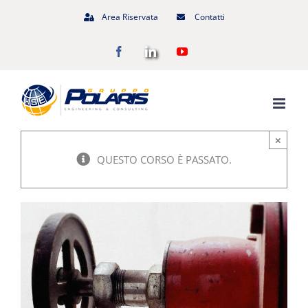
Salta
Area Riservata
Contatti
al
Facebook
LinkedIn
YouTube
contenuto
×
QUESTO CORSO È PASSATO.