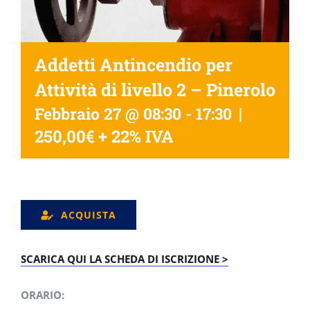
Addetti Antincendio per
Attività di livello 2 – Pinerolo
|
Febbraio 27 @ 08:30
-
17:30
250,00€ + 22% IVA
ACQUISTA
SCARICA QUI LA SCHEDA DI ISCRIZIONE >
ORARIO: