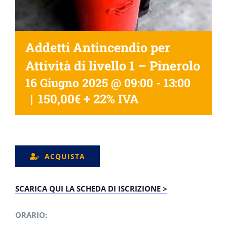
Addetti Antincendio per
Attività di livello 1 – Pinerolo
16 Giugno 2025 @ 09:00
-
13:00
|
150,00€ + 22% IVA
ACQUISTA
SCARICA QUI LA SCHEDA DI ISCRIZIONE >
ORARIO: