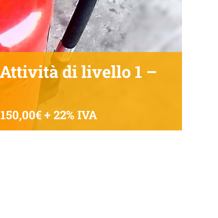
ttività di livello 1 –
150,00€ + 22% IVA