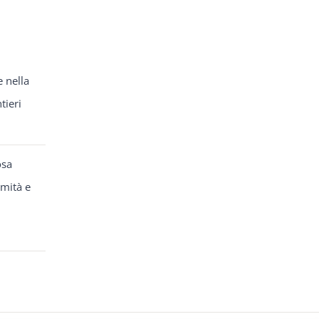
e nella
tieri
osa
rmità e