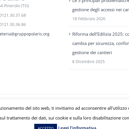
Le 5 principali problematich
4 Pinerolo (TO)
gestione degli accessi nei can
0121.30.37.68
18 Febbraio 2026
0121.30.36.86
Riforma dell’Edilizia 2025: c
eteria@gruppopolaris.org
cambia per sicurezza, confo
gestione dei cantieri
8 Dicembre 2025
s P.IVA C.F. Iscriz. CCIAA 08671820010 |
Privacy e Cookie Policy
| Powered b
nzionamento del sito web, ti invitiamo ad acconsentire all'utilizzo 
ul trattamento dei dati, sui cookie e sulla loro disabilitazione con
Facebook
LinkedIn
YouTube
Leggi l'informativa
ACCETTO