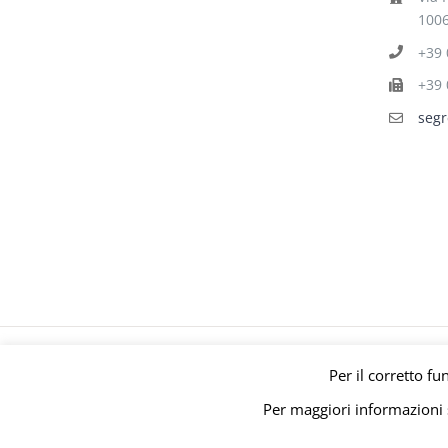
1006
+39 
+39 
segr
© Gruppo Polari
Per il corretto fu
Per maggiori informazioni s