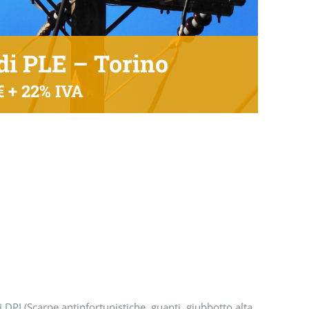
di PLE – Torino
€ + 22% IVA
i DPI (Scarpe antinfortunistiche, guanti, giubbotto alta