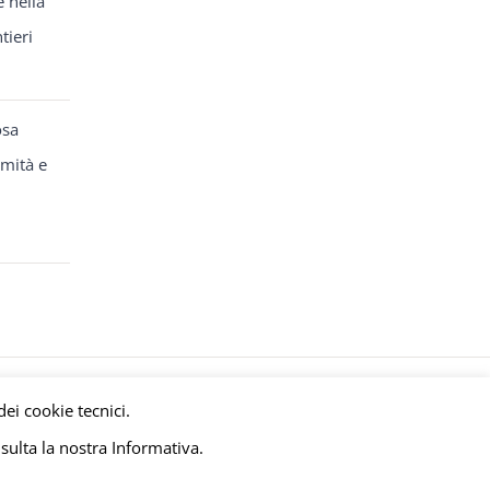
e nella
tieri
osa
rmità e
y
meltingmedia.it
dei cookie tecnici.
sulta la nostra Informativa.