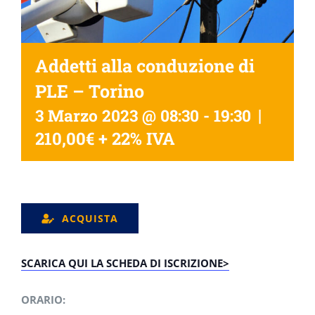
Addetti alla conduzione di
PLE – Torino
|
3 Marzo 2023 @ 08:30
-
19:30
210,00€ + 22% IVA
ACQUISTA
SCARICA QUI LA SCHEDA DI ISCRIZIONE>
ORARIO: