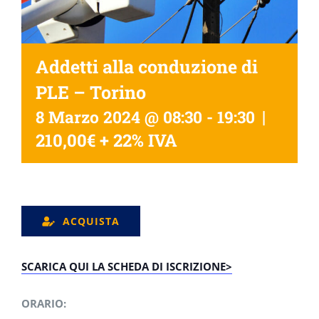
Addetti alla conduzione di
PLE – Torino
|
8 Marzo 2024 @ 08:30
-
19:30
210,00€ + 22% IVA
ACQUISTA
SCARICA QUI LA SCHEDA DI ISCRIZIONE>
ORARIO: