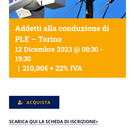
Addetti alla conduzione di
PLE – Torino
12 Dicembre 2023 @ 08:30
-
19:30
|
210,00€ + 22% IVA
ACQUISTA
SCARICA QUI LA SCHEDA DI ISCRIZIONE>