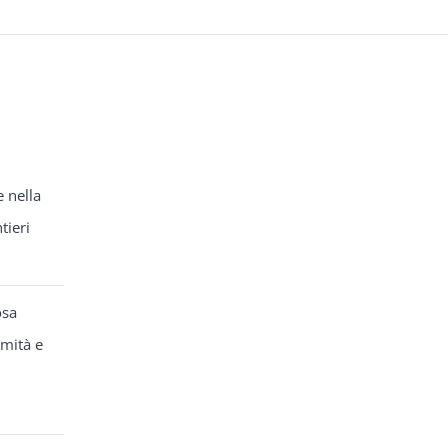
e nella
tieri
osa
rmità e