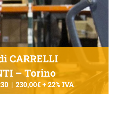
 di CARRELLI
I – Torino
:30
|
230,00€ + 22% IVA