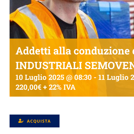
Addetti alla conduzione
INDUSTRIALI SEMOVENT
10 Luglio 2025 @ 08:30
-
11 Luglio 
220,00€ + 22% IVA
ACQUISTA