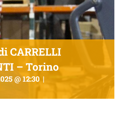
 di CARRELLI
I – Torino
2025 @ 12:30
|