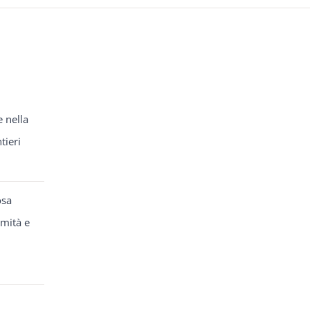
e nella
tieri
osa
rmità e