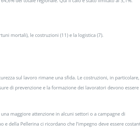
 64,6% del totale regionale. Qui il calo è stato limitato al 3,1%.
ni mortali), le costruzioni (11) e la logistica (7).
urezza sul lavoro rimane una sfida. Le costruzioni, in particolare,
isure di prevenzione e la formazione dei lavoratori devono essere
a una maggiore attenzione in alcuni settori o a campagne di
no e della Pellerina ci ricordano che l’impegno deve essere costan