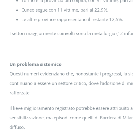
Torino è la provincia più colpita, con 31 vittime, pari al
Cuneo segue con 11 vittime, pari al 22,9%.
Le altre province rappresentano il restante 12,5%.
I settori maggiormente coinvolti sono la metallurgia (12 infortu
Un problema sistemico
Questi numeri evidenziano che, nonostante i progressi, la sic
continuano a essere un settore critico, dove l’adozione di m
rafforzate.
Il lieve miglioramento registrato potrebbe essere attribuito 
sensibilizzazione, ma episodi come quelli di Barriera di Mila
diffuso.