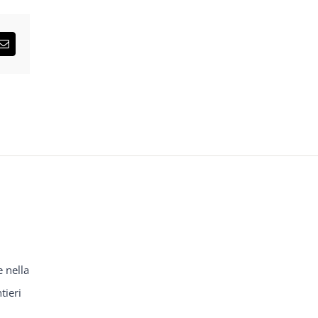
sApp
Email
e nella
tieri