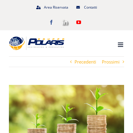
Salta
Area Riservata
Contatti
al
Facebook
LinkedIn
YouTube
contenuto
Precedenti
Prossimi