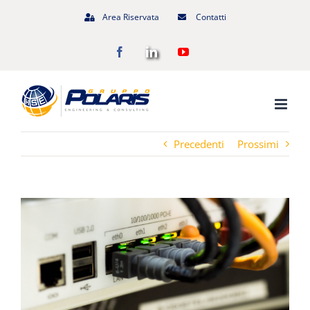
Salta
Area Riservata
Contatti
al
Facebook
LinkedIn
YouTube
contenuto
Precedenti
Prossimi