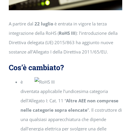
A partire dal
22 luglio
è entrata in vigore la terza
integrazione della RoHS (
RoHS III
): l’introduzione della
Direttiva delegata (UE) 2015/863 ha aggiunto nuove
sostanze all’Allegato I della Direttiva 2011/65/EU.
Cos’è cambiato?
è
diventata applicabile l’undicesima categoria
dell’Allegato I: Cat. 11 “
Altre AEE non comprese
nelle categorie sopra elencate
”. Il costruttore di
una qualsiasi apparecchiatura che dipende
dall’energia elettrica per svolgere una delle