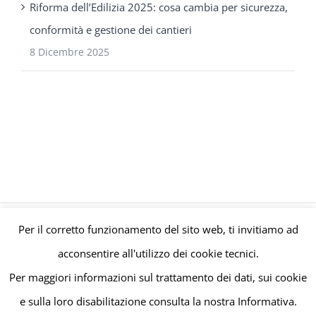
Riforma dell’Edilizia 2025: cosa cambia per sicurezza,
conformità e gestione dei cantieri
8 Dicembre 2025
Per il corretto funzionamento del sito web, ti invitiamo ad
© Gruppo Polaris P.IVA C.F. Iscriz. CCIAA 08671820010 |
Privacy e
acconsentire all'utilizzo dei cookie tecnici.
Cookie Policy
| Powered by
meltingmedia.it
Per maggiori informazioni sul trattamento dei dati, sui cookie
e sulla loro disabilitazione consulta la nostra Informativa.
Facebook
LinkedIn
YouTube